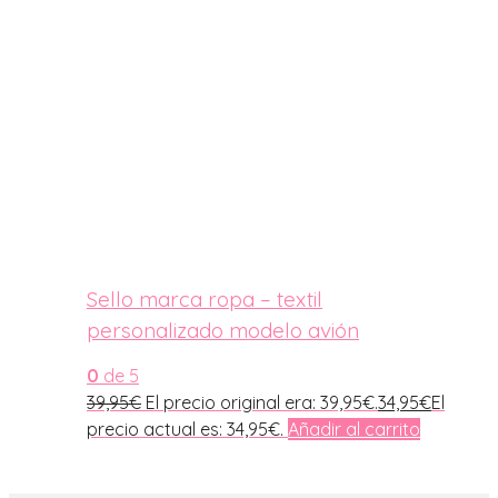
Sello marca ropa – textil
personalizado modelo avión
0
de 5
39,95
€
El precio original era: 39,95€.
34,95
€
El
precio actual es: 34,95€.
Añadir al carrito