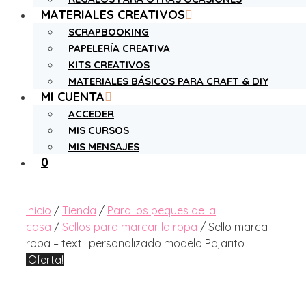
MATERIALES CREATIVOS
SCRAPBOOKING
PAPELERÍA CREATIVA
KITS CREATIVOS
MATERIALES BÁSICOS PARA CRAFT & DIY
MI CUENTA
ACCEDER
MIS CURSOS
MIS MENSAJES
0
Inicio
/
Tienda
/
Para los peques de la
casa
/
Sellos para marcar la ropa
/ Sello marca
ropa – textil personalizado modelo Pajarito
¡Oferta!