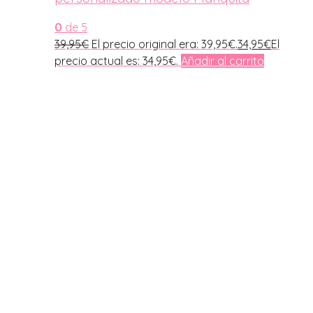
0
de 5
39,95
€
El precio original era: 39,95€.
34,95
€
El
precio actual es: 34,95€.
Añadir al carrito