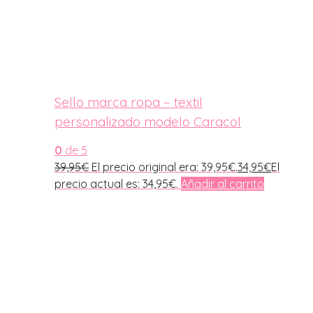
Sello marca ropa – textil
personalizado modelo Caracol
0
de 5
39,95
€
El precio original era: 39,95€.
34,95
€
El
precio actual es: 34,95€.
Añadir al carrito