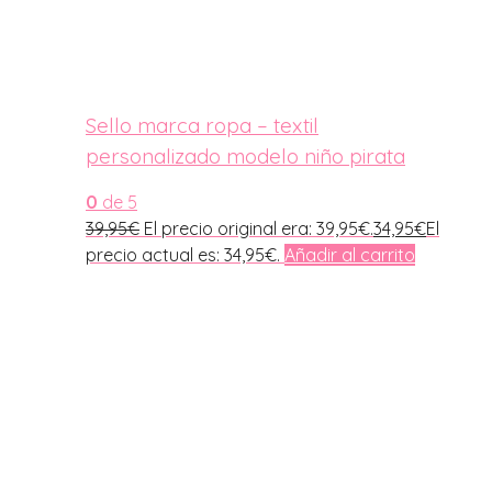
Sello marca ropa – textil
personalizado modelo niño pirata
0
de 5
39,95
€
El precio original era: 39,95€.
34,95
€
El
precio actual es: 34,95€.
Añadir al carrito