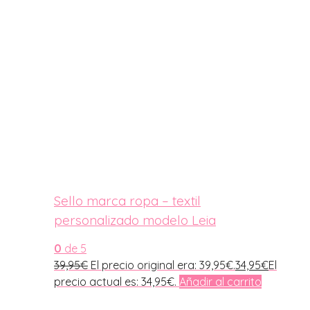
Sello marca ropa – textil
personalizado modelo Leia
0
de 5
39,95
€
El precio original era: 39,95€.
34,95
€
El
precio actual es: 34,95€.
Añadir al carrito