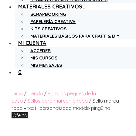
MATERIALES CREATIVOS
SCRAPBOOKING
PAPELERÍA CREATIVA
KITS CREATIVOS
MATERIALES BÁSICOS PARA CRAFT & DIY
MI CUENTA
ACCEDER
MIS CURSOS
MIS MENSAJES
0
Inicio
/
Tienda
/
Para los peques de la
casa
/
Sellos para marcar la ropa
/ Sello marca
ropa – textil personalizado modelo pingüino
¡Oferta!