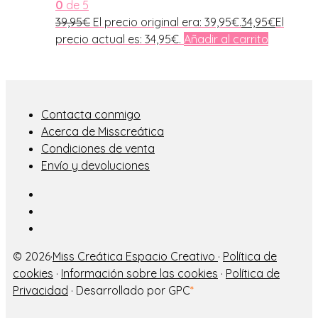
0
de 5
39,95
€
El precio original era: 39,95€.
34,95
€
El
precio actual es: 34,95€.
Añadir al carrito
Contacta conmigo
Acerca de Misscreática
Condiciones de venta
Envío y devoluciones
© 2026·
Miss Creática Espacio Creativo
·
Política de
cookies
·
Información sobre las cookies
·
Política de
Privacidad
· Desarrollado por GPC
*