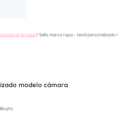
ara marcar la ropa
/ Sello marca ropa – textil personalizad
alizado modelo cámara
ibujito.