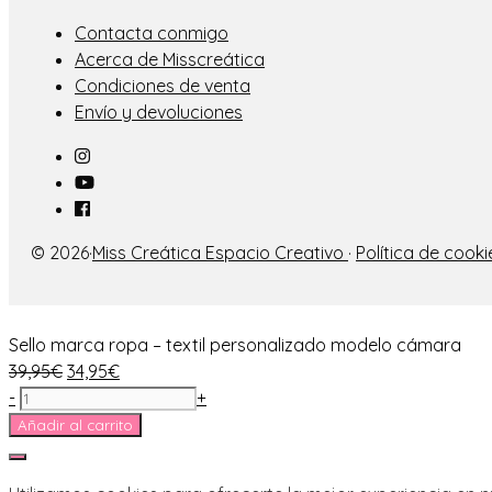
39,95€.
34,95€.
Contacta conmigo
Acerca de Misscreática
Condiciones de venta
Envío y devoluciones
© 2026·
Miss Creática Espacio Creativo
·
Política de cooki
Sello marca ropa – textil personalizado modelo cámara
El
El
39,95
€
34,95
€
Sello
precio
precio
-
+
marca
original
actual
Añadir al carrito
ropa
era:
es:
Cerrar
-
39,95€.
34,95€.