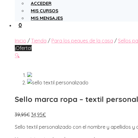
ACCEDER
MIS CURSOS
MIS MENSAJES
0
Inicio
/
Tienda
/
Para los peques de la casa
/
Sellos p
¡Oferta!
🔍
Sello marca ropa – textil person
El
El
39,95
€
34,95
€
precio
precio
Sello textil personalizado con el nombre y apellidos y d
original
actual
era:
es: