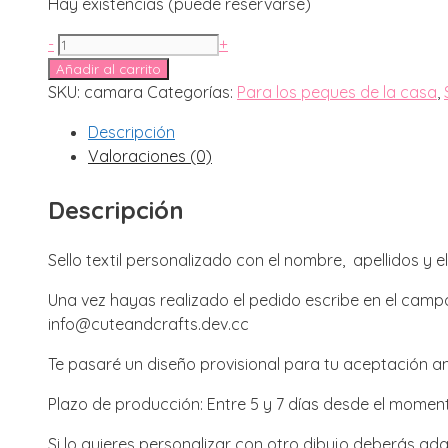
Hay existencias (puede reservarse)
39,95€.
34,95€.
Sello
-
+
marca
Añadir al carrito
ropa
SKU:
camara
Categorías:
Para los peques de la casa
,
-
Descripción
textil
Valoraciones (0)
personalizado
modelo
Descripción
cámara
cantidad
Sello textil personalizado con el nombre, apellidos y e
Una vez hayas realizado el pedido escribe en el campo 
info@cuteandcrafts.dev.cc
Te pasaré un diseño provisional para tu aceptación ant
Plazo de producción: Entre 5 y 7 días desde el moment
Si lo quieres personalizar con otro dibujo deberás ad