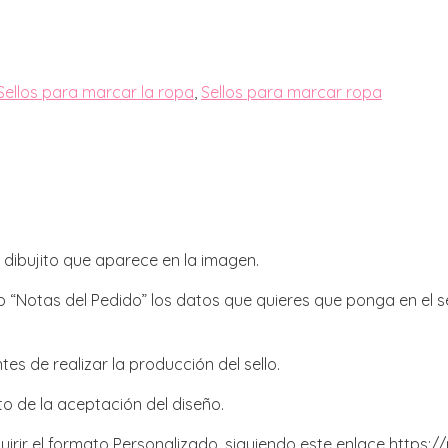
Sellos para marcar la ropa
,
Sellos para marcar ropa
l dibujito que aparece en la imagen.
“Notas del Pedido” los datos que quieres que ponga en el sel
es de realizar la producción del sello.
o de la aceptación del diseño.
quirir el formato Personalizado, siguiendo este enlace https: