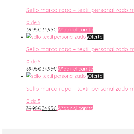
Sello marca ropa – textil personalizado 
0
de 5
El
El
39,95
€
34,95
€
Añadir al carrito
precio
precio
¡Oferta!
original
actual
Sello marca ropa – textil personalizado 
era:
es:
39,95€.
34,95€.
0
de 5
El
El
39,95
€
34,95
€
Añadir al carrito
precio
precio
¡Oferta!
original
actual
Sello marca ropa – textil personalizado 
era:
es:
39,95€.
34,95€.
0
de 5
El
El
39,95
€
34,95
€
Añadir al carrito
precio
precio
original
actual
era:
es: