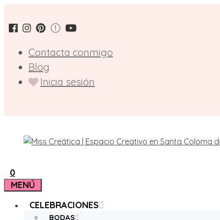
Saltar
al
contenido
Contacta conmigo
Blog
Inicia sesión
0
MENÚ
CELEBRACIONES
BODAS