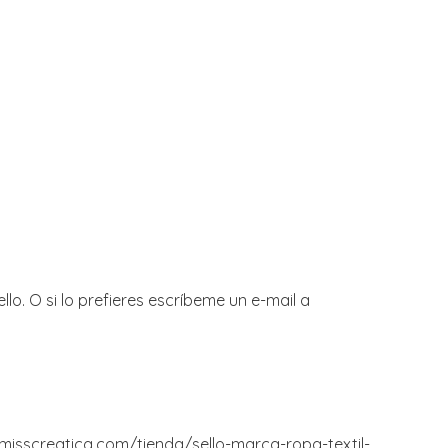
lo. O si lo prefieres escríbeme un e-mail a
//misscreatica.com/tienda/sello-marca-ropa-textil-