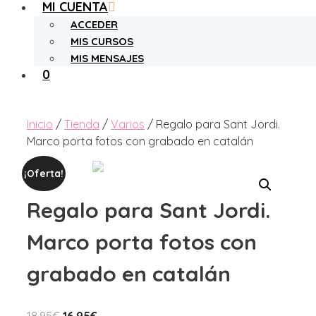
MI CUENTA
ACCEDER
MIS CURSOS
MIS MENSAJES
0
Inicio
/
Tienda
/
Varios
/ Regalo para Sant Jordi.
Marco porta fotos con grabado en catalán
¡Oferta!
Regalo para Sant Jordi.
Marco porta fotos con
grabado en catalán
El
El
18,95
€
16,95
€