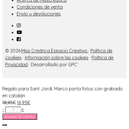
Acerca de Misscreática
Condiciones de venta
Envío y devoluciones
© 2026·
Miss Creática Espacio Creativo
·
Política de
cookies
·
Información sobre las cookies
·
Política de
Privacidad
· Desarrollado por GPC
*
Regalo para Sant Jordi. Marco porta fotos con grabado
en catalán
El
El
18,95
€
16,95
€
Regalo
precio
precio
-
+
para
original
actual
Añadir al carrito
Sant
era:
es:
Cerrar