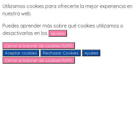
Jordi.
18,95€.
16,95€.
Utilizamos cookies para ofrecerte la mejor experiencia en
Marco
nuestra web.
porta
fotos
Puedes aprender más sobre qué cookies utilizamos o
con
desactivarlas en los
.
ajustes
grabado
en
Cerrar el banner de cookies RGPD
catalán
Aceptar cookies
Rechazar Cookies
Ajustes
cantidad
Cerrar el banner de cookies RGPD