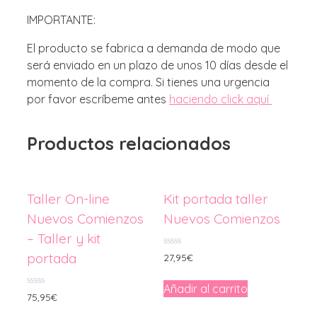
IMPORTANTE:
El producto se fabrica a demanda de modo que
será enviado en un plazo de unos 10 días desde el
momento de la compra. Si tienes una urgencia
por favor escríbeme antes
haciendo click aquí
Productos relacionados
Taller On-line
Kit portada taller
Nuevos Comienzos
Nuevos Comienzos
– Taller y kit
0
portada
27,95
€
de
5
Añadir al carrito
0
75,95
€
de
5