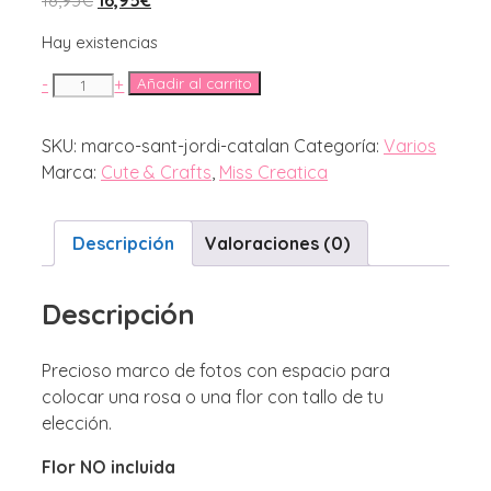
precio
precio
Hay existencias
original
actual
era:
es:
Regalo
-
+
Añadir al carrito
18,95€.
16,95€.
para
Sant
SKU:
marco-sant-jordi-catalan
Categoría:
Varios
Jordi.
Marca:
Cute & Crafts
,
Miss Creatica
Marco
porta
fotos
Descripción
Valoraciones (0)
con
grabado
Descripción
en
catalán
Precioso marco de fotos con espacio para
cantidad
colocar una rosa o una flor con tallo de tu
elección.
Flor NO incluida