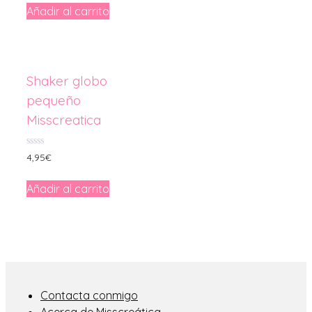
Añadir al carrito
Shaker globo
pequeño
Misscreatica
0
4,95
€
de
5
Añadir al carrito
Contacta conmigo