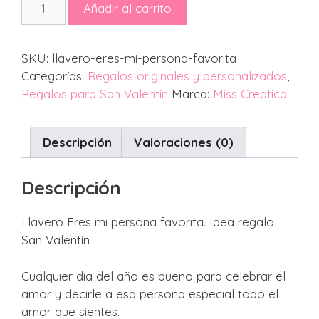
Añadir al carrito
Eres
mi
persona
SKU:
llavero-eres-mi-persona-favorita
favorita.
Categorías:
Regalos originales y personalizados
,
Idea
Regalos para San Valentín
Marca:
Miss Creatica
regalo
San
Valentín
Descripción
Valoraciones (0)
cantidad
Descripción
Llavero Eres mi persona favorita. Idea regalo
San Valentín
Cualquier día del año es bueno para celebrar el
amor y decirle a esa persona especial todo el
amor que sientes.