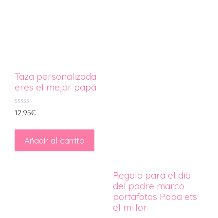
Taza personalizada
eres el mejor papá
0
12,95
€
d
e
5
Añadir al carrito
Regalo para el día
del padre marco
portafotos Papa ets
el millor