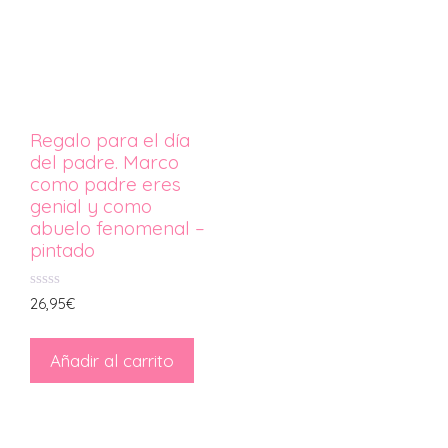
Regalo para el día
del padre. Marco
como padre eres
genial y como
abuelo fenomenal –
pintado
0
26,95
€
d
e
5
Añadir al carrito