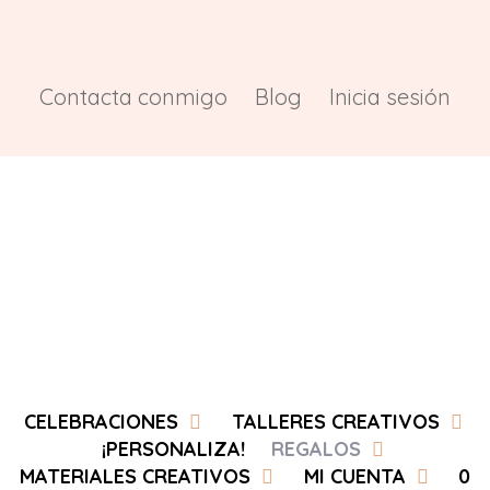
Saltar
al
contenido
Contacta conmigo
Blog
Inicia sesión
CELEBRACIONES
TALLERES CREATIVOS
¡PERSONALIZA!
REGALOS
MATERIALES CREATIVOS
MI CUENTA
0