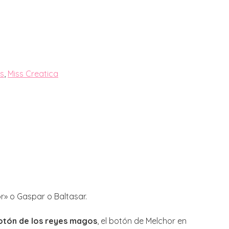
ts
,
Miss Creatica
r» o Gaspar o Baltasar.
botón de los reyes magos
, el botón de Melchor en