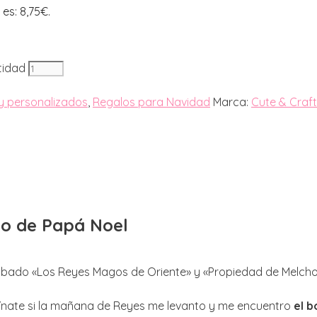
 es: 8,75€.
tidad
 y personalizados
,
Regalos para Navidad
Marca:
Cute & Craf
do de Papá Noel
rabado «Los Reyes Magos de Oriente» y «Propiedad de Melcho
gínate si la mañana de Reyes me levanto y me encuentro
el 