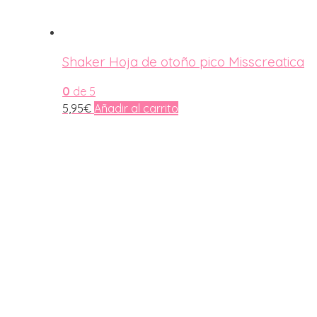
Shaker Hoja de otoño pico Misscreatica
0
de 5
5,95
€
Añadir al carrito