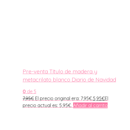
Pre-venta Título de madera y
metacrilato blanco Diario de Navidad
0
de 5
7,95
€
El precio original era: 7,95€.
5,95
€
El
precio actual es: 5,95€.
Añadir al carrito