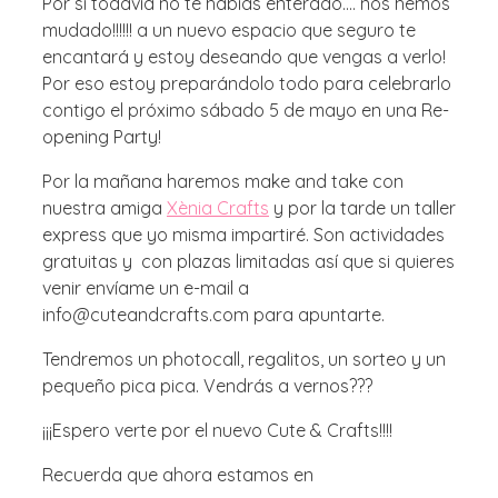
Por si todavía no te habías enterado…. nos hemos
mudado!!!!!! a un nuevo espacio que seguro te
encantará y estoy deseando que vengas a verlo!
Por eso estoy preparándolo todo para celebrarlo
contigo el próximo sábado 5 de mayo en una Re-
opening Party!
Por la mañana haremos make and take con
nuestra amiga
Xènia Crafts
y por la tarde un taller
express que yo misma impartiré. Son actividades
gratuitas y con plazas limitadas así que si quieres
venir envíame un e-mail a
info@cuteandcrafts.com para apuntarte.
Tendremos un photocall, regalitos, un sorteo y un
pequeño pica pica. Vendrás a vernos???
¡¡¡Espero verte por el nuevo Cute & Crafts!!!!
Recuerda que ahora estamos en