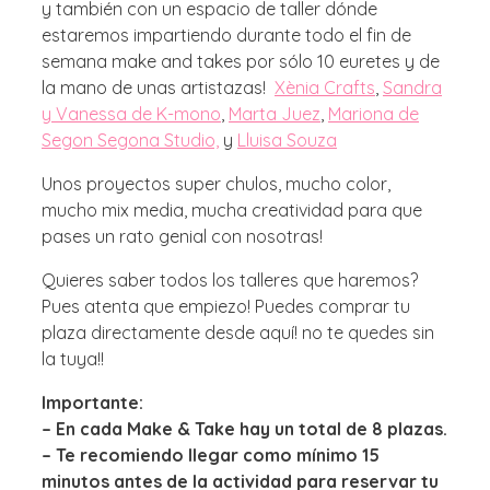
y también con un espacio de taller dónde
estaremos impartiendo durante todo el fin de
semana make and takes por sólo 10 euretes y de
la mano de unas artistazas!
Xènia Crafts
,
Sandra
y Vanessa de K-mono
,
Marta Juez
,
Mariona de
Segon Segona Studio,
y
Lluisa Souza
Unos proyectos super chulos, mucho color,
mucho mix media, mucha creatividad para que
pases un rato genial con nosotras!
Quieres saber todos los talleres que haremos?
Pues atenta que empiezo! Puedes comprar tu
plaza directamente desde aquí! no te quedes sin
la tuya!!
Importante:
– En cada Make & Take hay un total de 8 plazas.
– Te recomiendo llegar como mínimo 15
minutos antes de la actividad para reservar tu