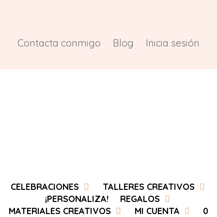
Saltar
al
contenido
Contacta conmigo
Blog
Inicia sesión
CELEBRACIONES
TALLERES CREATIVOS
¡PERSONALIZA!
REGALOS
MATERIALES CREATIVOS
MI CUENTA
0