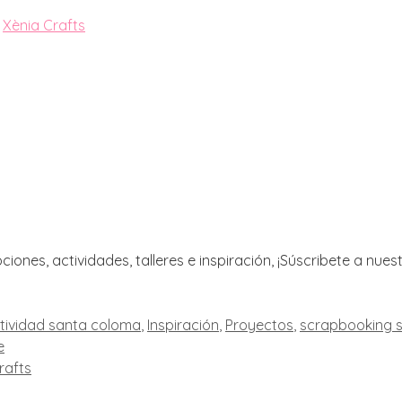
a
Xènia Crafts
ciones, actividades, talleres e inspiración, ¡Súscribete a nue
tividad santa coloma
,
Inspiración
,
Proyectos
,
scrapbooking 
e
rafts