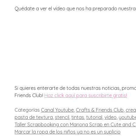
Quédate a ver el vídeo que nos ha preparado nuestr
Si quieres enterarte de todas nuestras noticias, promo
Friends Club!
Haz click aquí para suscribirte gratis!
Categorías
Canal Youtube
,
Crafts & Friends Club
,
crea
pasta de textura
,
stencil
,
tintas
,
tutorial
,
vídeo
,
youtub
Taller Scrapbooking con Mariona Scrap en Cute and C
Marcar la ropa de los niños ya no es un suplicio