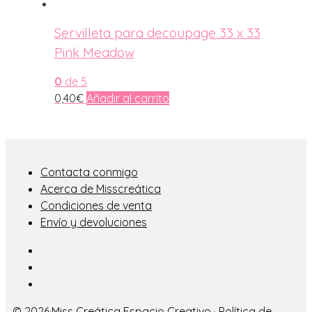
Servilleta para decoupage 33 x 33
Pink Meadow
0
de 5
0,40
€
Añadir al carrito
Contacta conmigo
Acerca de Misscreática
Condiciones de venta
Envío y devoluciones
© 2026·
Miss Creática Espacio Creativo
·
Política de