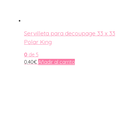
Servilleta para decoupage 33 x 33
Polar King
0
de 5
0,40
€
Añadir al carrito