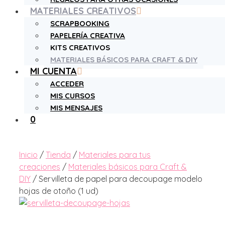
MATERIALES CREATIVOS
SCRAPBOOKING
PAPELERÍA CREATIVA
KITS CREATIVOS
MATERIALES BÁSICOS PARA CRAFT & DIY
MI CUENTA
ACCEDER
MIS CURSOS
MIS MENSAJES
0
Inicio
/
Tienda
/
Materiales para tus
creaciones
/
Materiales básicos para Craft &
DIY
/ Servilleta de papel para decoupage modelo
hojas de otoño (1 ud)