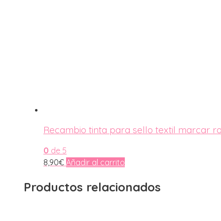
Recambio tinta para sello textil marcar r
0
de 5
8,90
€
Añadir al carrito
Productos relacionados