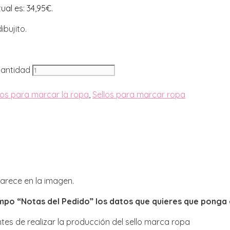
ual es: 34,95€.
ibujito.
cantidad
los para marcar la ropa
,
Sellos para marcar ropa
parece en la imagen.
mpo “Notas del Pedido” los datos que quieres que ponga e
tes de realizar la producción del sello marca ropa