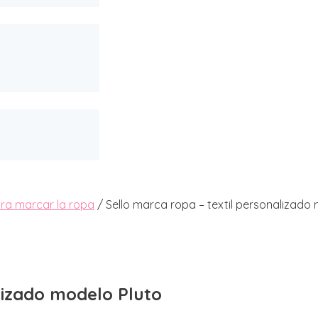
ara marcar la ropa
/ Sello marca ropa – textil personalizado
lizado modelo Pluto