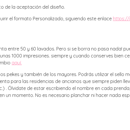
o de la aceptación del diseño.
uirir el formato Personalizado, siguiendo este enlace
https:/
uanta entre 50 y 60 lavados. Pero si se borra no pasa nada! p
 unas 1000 impresiones. siempre y cuando conserves bien cerr
cambio
aquí.
los pekes y también de los mayores. Podrás utilizar el sello 
ta para las residencias de ancianos que siempre piden lleva
tc.) . Ólvidate de estar escribiendo el nombre en cada prend
n un momento. No es necesario planchar ni hacer nada especi