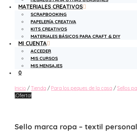
MATERIALES CREATIVOS
SCRAPBOOKING
PAPELERÍA CREATIVA
KITS CREATIVOS
MATERIALES BÁSICOS PARA CRAFT & DIY
MI CUENTA
ACCEDER
MIS CURSOS
MIS MENSAJES
0
Inicio
/
Tienda
/
Para los peques de la casa
/
Sellos p
¡Oferta!
Sello marca ropa – textil persona