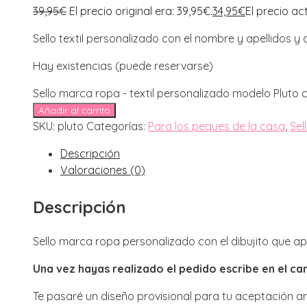
39,95
€
El precio original era: 39,95€.
34,95
€
El precio act
Sello textil personalizado con el nombre y apellidos y d
Hay existencias (puede reservarse)
Sello marca ropa - textil personalizado modelo Pluto 
Añadir al carrito
SKU:
pluto
Categorías:
Para los peques de la casa
,
Sel
Descripción
Valoraciones (0)
Descripción
Sello marca ropa personalizado con el dibujito que a
Una vez hayas realizado el pedido escribe en el ca
Te pasaré un diseño provisional para tu aceptación an