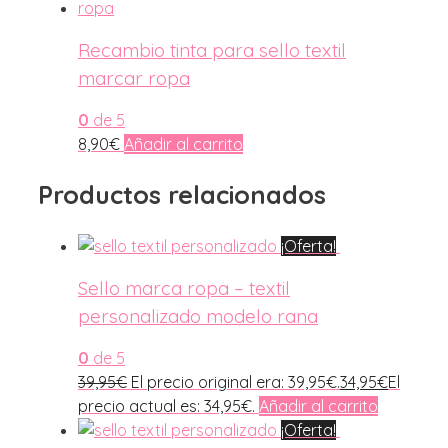
Recambio tinta para sello textil
marcar ropa
0
de 5
8,90
€
Añadir al carrito
Productos relacionados
¡Oferta!
Sello marca ropa – textil
personalizado modelo rana
0
de 5
39,95
€
El precio original era: 39,95€.
34,95
€
El
precio actual es: 34,95€.
Añadir al carrito
¡Oferta!