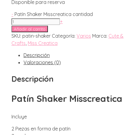
Disponible para reserva
-
Patín Shaker Misscreatica cantidad
+
Añadir al carrito
SKU:
patin-shaker
Categoría:
Varios
Marca:
Cute &
Crafts
,
Miss Creatica
Descripción
Valoraciones (0)
Descripción
Patín Shaker Misscreatica
Incluye
2 Piezas en forma de patín