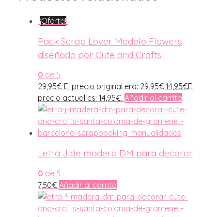
¡Oferta!
Pack Scrap Lover Modelo Flowers
diseñado por Cute and Crafts
0
de 5
29,95
€
El precio original era: 29,95€.
14,95
€
El
precio actual es: 14,95€.
Añadir al carrito
Letra J de madera DM para decorar
0
de 5
7,50
€
Añadir al carrito