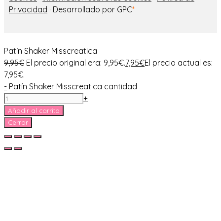
Privacidad
· Desarrollado por GPC
*
Patín Shaker Misscreatica
9,95
€
El precio original era: 9,95€.
7,95
€
El precio actual es:
7,95€.
-
Patín Shaker Misscreatica cantidad
+
Añadir al carrito
Cerrar