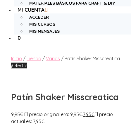
MATERIALES BÁSICOS PARA CRAFT & DIY
MI CUENTA
ACCEDER
MIS CURSOS
MIS MENSAJES
0
Inicio
/
Tienda
/
Varios
/ Patín Shaker Misscreatica
¡Oferta!
Patín Shaker Misscreatica
9,95
€
El precio original era: 9,95€.
7,95
€
El precio
actual es: 7,95€.