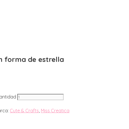
 forma de estrella
cantidad
rca:
Cute & Crafts
,
Miss Creatica