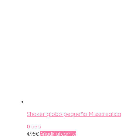
Shaker globo pequeño Misscreatica
0
de 5
4,95
€
Añadir al carrito