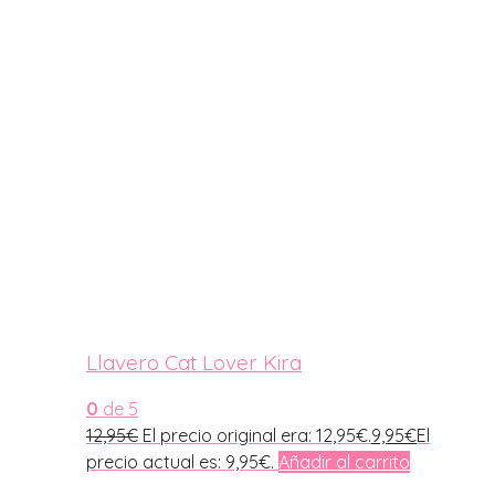
Llavero Cat Lover Kira
0
de 5
12,95
€
El precio original era: 12,95€.
9,95
€
El
precio actual es: 9,95€.
Añadir al carrito