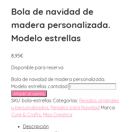
Bola de navidad de
madera personalizada.
Modelo estrellas
8,95
€
Disponible para reserva
Bola de navidad de madera personalizada.
Modelo estrellas cantidad
Añadir al carrito
SKU:
bola-estrellas
Categorías:
Regalos originales
y personalizados
,
Regalos para Navidad
Marca:
Cute & Crafts
,
Miss Creatica
Descripción