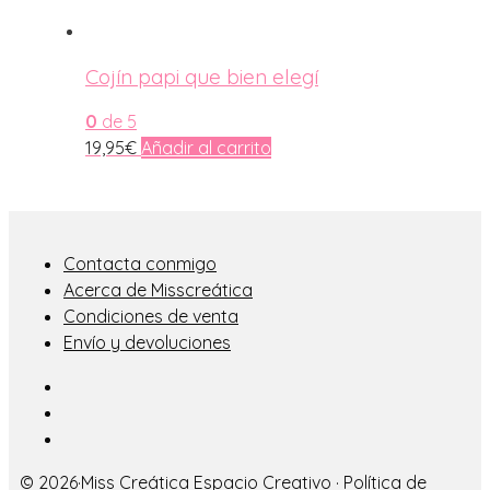
Cojín papi que bien elegí
0
de 5
19,95
€
Añadir al carrito
Contacta conmigo
Acerca de Misscreática
Condiciones de venta
Envío y devoluciones
© 2026·
Miss Creática Espacio Creativo
·
Política de