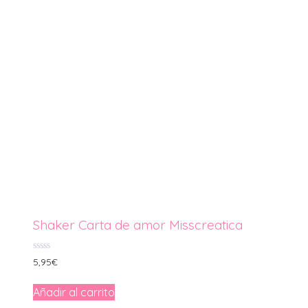
Shaker Carta de amor Misscreatica
0
5,95
€
de
5
Añadir al carrito