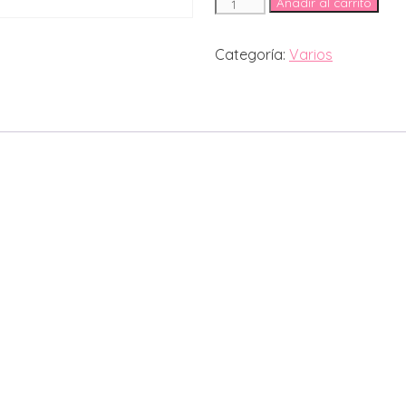
Adorno
Añadir al carrito
navidad
cantidad
Categoría:
Varios