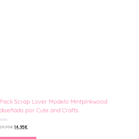
Pack Scrap Lover Modelo Mintpinkwood
diseñado por Cute and Crafts
0
El
El
29,95
€
14,95
€
de
precio
precio
5
original
actual