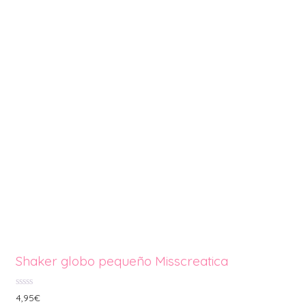
Shaker globo pequeño Misscreatica
0
4,95
€
de