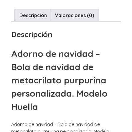
de
navidad
de
Descripción
Valoraciones (0)
metacrilato
purpurina
Descripción
personalizada.
Modelo
Huella
Adorno de navidad –
cantidad
Bola de navidad de
metacrilato purpurina
personalizada. Modelo
Huella
Adorno de navidad – Bola de navidad de
metacrilato purpurina personalizada. Modelo