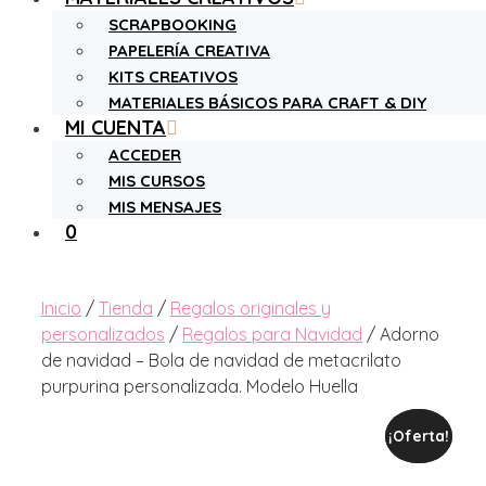
SCRAPBOOKING
PAPELERÍA CREATIVA
KITS CREATIVOS
MATERIALES BÁSICOS PARA CRAFT & DIY
MI CUENTA
ACCEDER
MIS CURSOS
MIS MENSAJES
0
Inicio
/
Tienda
/
Regalos originales y
personalizados
/
Regalos para Navidad
/ Adorno
de navidad – Bola de navidad de metacrilato
purpurina personalizada. Modelo Huella
¡Oferta!
¡Oferta!