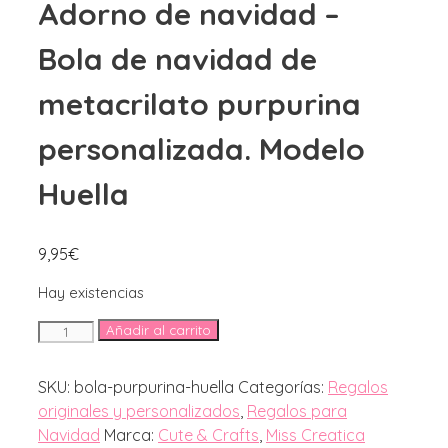
Adorno de navidad –
Bola de navidad de
metacrilato purpurina
personalizada. Modelo
Huella
9,95
€
Hay existencias
Adorno
Añadir al carrito
de
navidad
SKU:
bola-purpurina-huella
Categorías:
Regalos
-
originales y personalizados
,
Regalos para
Bola
Navidad
Marca:
Cute & Crafts
,
Miss Creatica