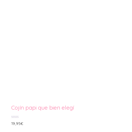
Cojín papi que bien elegí
0
19,95
€
de
5