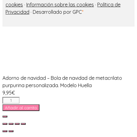
cookies
·
Información sobre las cookies
·
Política de
Privacidad
· Desarrollado por GPC
*
Adorno de navidad – Bola de navidad de metacrilato
purpurina personalizada. Modelo Huella
9,95
€
Adorno
de
Añadir al carrito
navidad
Cerrar
-
Bola
de