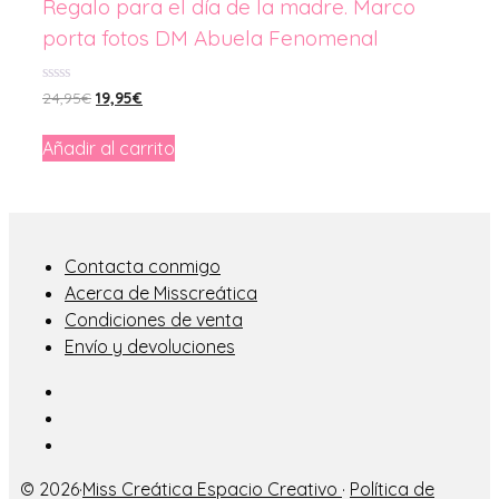
Regalo para el día de la madre. Marco
porta fotos DM Abuela Fenomenal
0
24,95
€
El
19,95
€
El
de
precio
precio
5
original
actual
Añadir al carrito
era:
es:
24,95€.
19,95€.
Contacta conmigo
Acerca de Misscreática
Condiciones de venta
Envío y devoluciones
© 2026·
Miss Creática Espacio Creativo
·
Política de