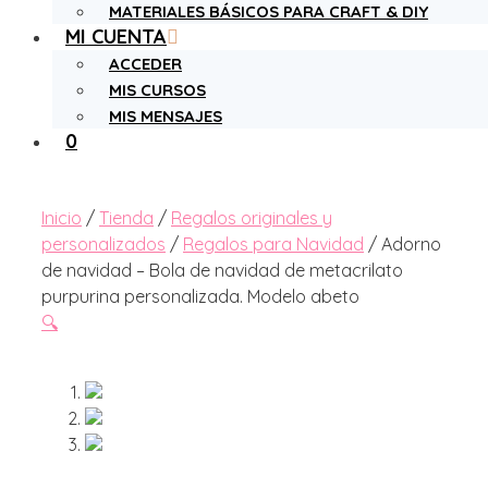
MATERIALES BÁSICOS PARA CRAFT & DIY
MI CUENTA
ACCEDER
MIS CURSOS
MIS MENSAJES
0
Inicio
/
Tienda
/
Regalos originales y
personalizados
/
Regalos para Navidad
/ Adorno
de navidad – Bola de navidad de metacrilato
purpurina personalizada. Modelo abeto
🔍