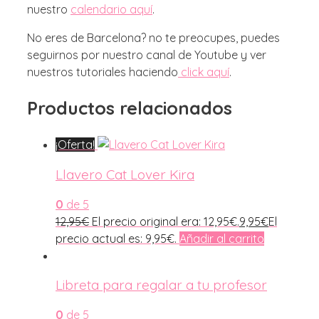
nuestro
calendario aquí
.
No eres de Barcelona? no te preocupes, puedes
seguirnos por nuestro canal de Youtube y ver
nuestros tutoriales haciendo
click aquí
.
Productos relacionados
¡Oferta!
Llavero Cat Lover Kira
0
de 5
12,95
€
El precio original era: 12,95€.
9,95
€
El
precio actual es: 9,95€.
Añadir al carrito
Libreta para regalar a tu profesor
0
de 5