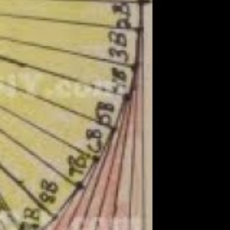
os hastags) descubrí el término “
iris folding
” y ahí
 Youtube como este de
Fátima Requena
a la que
gram
s de papeles que todas tenemos jeje.
Para
na cajita de madera hacer una lámina
arte en pinterest, google, o incluso en Etsy hay
 entiende bastante bien 🙂
n el esquema para ir colocando los papeles.
tas tiras como necesites, en los colores o