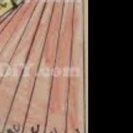
royecto que he hecho para
el taller de este finde
spero que te gusten.