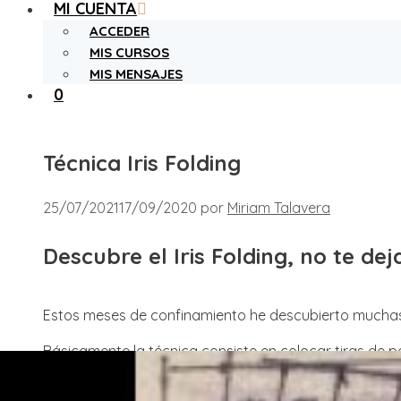
MI CUENTA
ACCEDER
MIS CURSOS
MIS MENSAJES
0
Técnica Iris Folding
25/07/2021
17/09/2020
por
Miriam Talavera
Descubre el Iris Folding, no te dej
Estos meses de confinamiento he descubierto muchas 
Básicamente la técnica consiste en colocar tiras de
La primera foto que vi por instagram fue en la cuenta