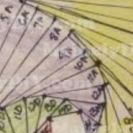
 la técnica del origami pero al fijarme en los hastags (bendit
chulos hechos con esta técnica.
uedes encontrar tutoriales de hace ya unos cuantos años en
ube Hauls y tutoriales.
Puedes encontrarla también en insta
 de apañada para utilizar esos millones y millones de resto
 un álbum, para una postal, hasta para decorar la tapa de u
mero es buscar un patrón entre los miles que puedes descarg
ce a mi Pinterest dónde tengo algunos recopilados 🙂
 He encontrado este tutorial, está en inglés pero creo que se
n una cartulina, vaciarlo con un cutter y poner la plantilla co
vas a utilizar para tenerlo listo cuando empieces. Cortar tan