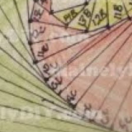
ovechado algunos retales de papel que me han sobrado del p
con un helado de protagonista 🙂 Aquí te dejo unas fotos e