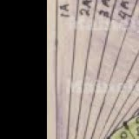
la atención. Al principio pensé que era algo hecho con
ya me perdí en un mar de cuentas y proyectos super 
No es que sea una técnica nueva, lo cierto es que p
personalmente no conocía y tiene un canal en el que s
El
Iris Folding
me ha parecido una técnica la mar
hacer una detalle en una portada, en el lomo de
decorativa para después enmarcar.
La técnica del Iris Folding es muy sencilla, lo pri
tiendas que los comercializan.
Te dejo aquí un enla
Incluso si te atreves puedes hacerte tu propio patrón.
Una vez tienes listo el patrón, solo hay que calcarlo e
Lo ideal es organizar primero un poco los papeles que 