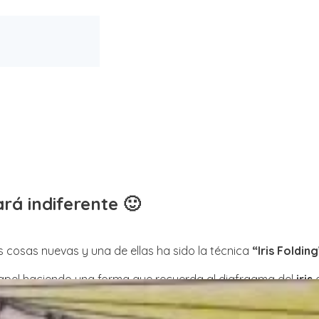
ará indiferente 🙂
cosas nuevas y una de ellas ha sido la técnica
“Iris Folding
 papel haciendo una forma que recuerda al diafragma del
iris
d
 de
Jess2designs
navegando entre la sección explorar. Unos