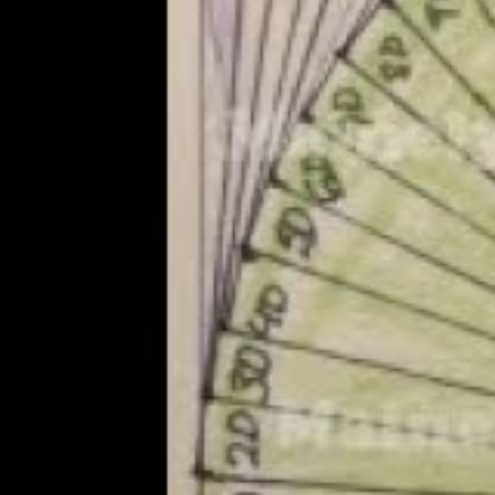
estampados que hayas seleccionado.
Por supuesto, yo tenía que probarlo jejeje y he apr
con la colección de
Sami Garra
para hacer una postal 