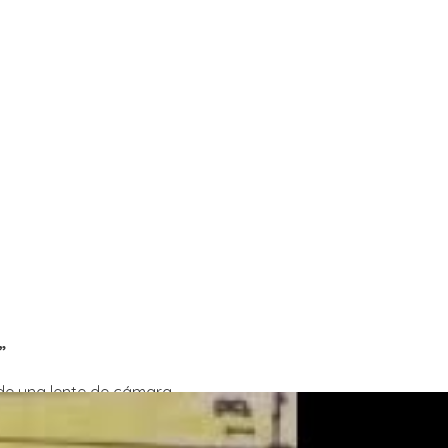
”
e una lente de cámara.
 huevos de pascua muy coloridos que me llamaron