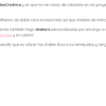
issCreática
y es que no me canso de utilizarlas en mis pro
 adhesivo de doble cara incorporado así que olvídate de ma
además también hago
shakers
personalizadas por encargo si 
me aquí
y te cuento!.
ncillo que es utilizar mis shaker. Busca tus lentejuelas y ven