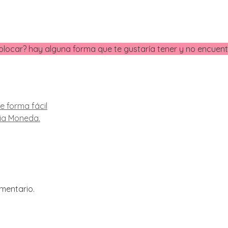
s colocar? hay alguna forma que te gustaría tener y no encue
e forma fácil
ia Moneda.
mentario.