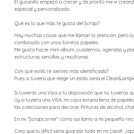
El gusanillo empezó a crecer y de pronto me vi crean
especial y personalizado.
Qué es lo que más te gusta del Scrap?
Hay muchas cosas que me llaman la atención, pero lo q
combinado con unos bonitos papeles.
Me gusta hacer mini-album, cuadernos, agendas y pla
estructuras sencillas y resultonas.
Con qué estilo te sientes más identificada?
Pues si tuviera que elegir un estilo sería el Clean&simp
Si tuvieras una Visa a tu disposición que no tuvieras
Uy si tuviera una VISA, mi casa estaría llena de papele
las colecciones para decorar. Pinturas de alcohol, ch
En mi “Scrapcorner” como así llamo a mi pequeño rin
Creo que lo difícil sería guardar todo en mi casa!!. Jaj