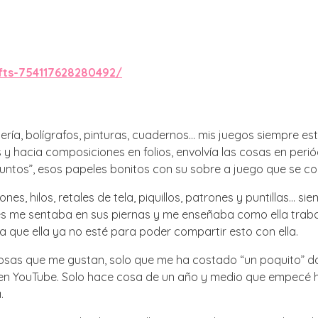
fts-754117628280492/
ría, bolígrafos, pinturas, cuadernos… mis juegos siempre e
 hacia composiciones en folios, envolvía las cosas en peri
ntos”, esos papeles bonitos con su sobre a juego que se co
nes, hilos, retales de tela, piquillos, patrones y puntillas… 
ces me sentaba en sus piernas y me enseñaba como ella tra
na que ella ya no esté para poder compartir esto con ella.
 cosas que me gustan, solo que me ha costado “un poquito”
eos en YouTube. Solo hace cosa de un año y medio que empecé 
.