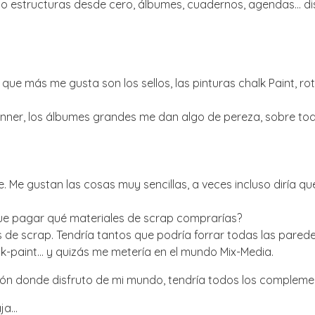
do estructuras desde cero, álbumes, cuadernos, agendas… di
ue más me gusta son los sellos, las pinturas chalk Paint, ro
nner, los álbumes grandes me dan algo de pereza, sobre tod
le. Me gustan las cosas muy sencillas, a veces incluso diría qu
 que pagar qué materiales de scrap comprarías?
s de scrap. Tendría tantos que podría forrar todas las parede
alk-paint… y quizás me metería en el mundo Mix-Media.
cón donde disfruto de mi mundo, tendría todos los compleme
aja…