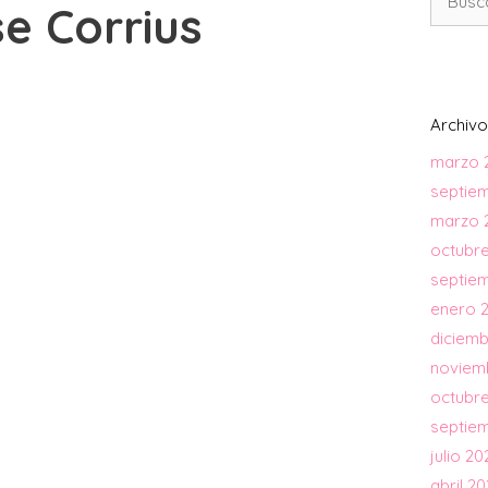
e Corrius
Archivo
marzo 
septie
marzo 
octubre
septie
enero 
diciemb
noviem
octubr
septie
julio 20
abril 2