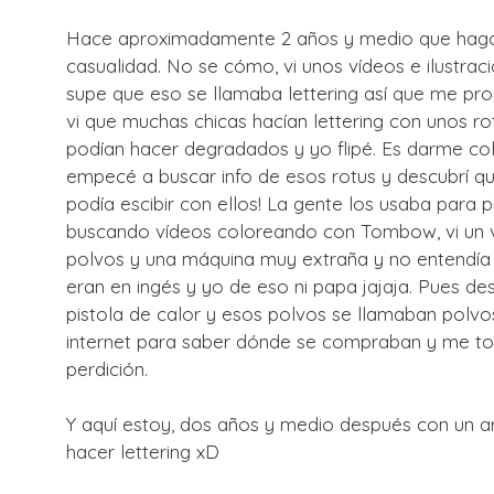
Hace aproximadamente 2 años y medio que hago 
casualidad. No se cómo, vi unos vídeos e ilustrac
supe que eso se llamaba lettering así que me pr
vi que muchas chicas hacían lettering con unos r
podían hacer degradados y yo flipé. Es darme colo
empecé a buscar info de esos rotus y descubrí q
podía escibir con ellos! La gente los usaba para p
buscando vídeos coloreando con Tombow, vi un v
polvos y una máquina muy extraña y no entendía 
eran en ingés y yo de eso ni papa jajaja. Pues d
pistola de calor y esos polvos se llamaban polv
internet para saber dónde se compraban y me topé 
perdición.
Y aquí estoy, dos años y medio después con un ar
hacer lettering xD