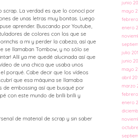
junio 2
scrap. La verdad es que lo conocí por
mayo 2
iones de unas letras muy bonitas. Luego
febrero
opuse aprender. Buscando por Youtube,
enero 
otuladores de colores con los que se
noviem
rinchis a mi y perder la cabeza, así que
septie
ue se llamaban Tombow, y no sólo se
julio 20
intar! Allí ya me quedé alucinada así que
junio 2
ídeo de una chica que usaba unos
mayo 2
el porqué. Cabe decir que los vídeos
abril 20
escubrí que esa máquina se llamaba
marzo 
os de embossing así que busqué por
febrero
con este mundo de brilli brilli y
enero 
diciemb
senal de material de scrap y sin saber
noviem
octubre
septie