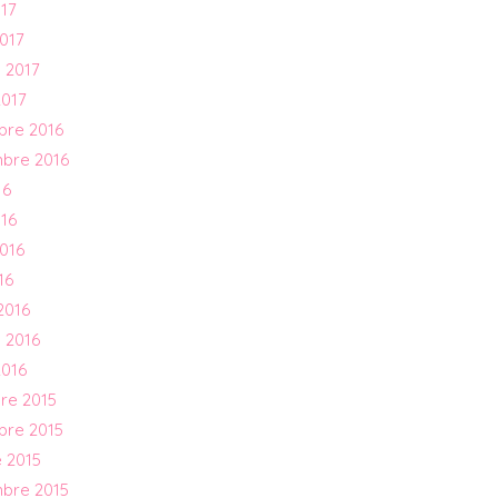
017
017
 2017
2017
bre 2016
mbre 2016
16
016
016
16
2016
 2016
2016
re 2015
bre 2015
 2015
mbre 2015