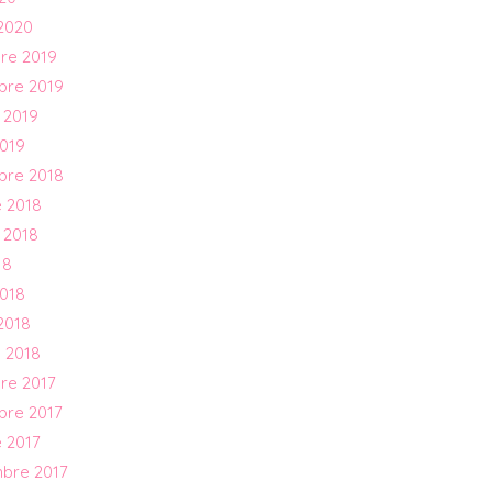
2020
re 2019
bre 2019
 2019
019
bre 2018
 2018
 2018
18
018
2018
 2018
re 2017
bre 2017
 2017
mbre 2017