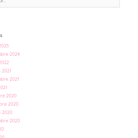
s
2025
mbre 2024
2022
 2021
mbre 2021
2021
re 2020
bre 2020
e 2020
mbre 2020
20
020