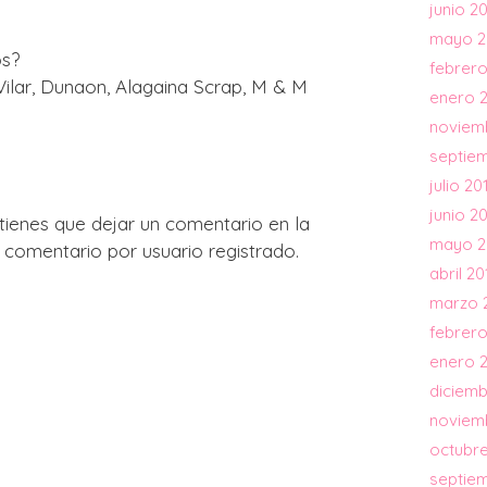
junio 2
mayo 2
os?
febrero
ilar, Dunaon, Alagaina Scrap, M & M
enero 
noviem
septie
julio 20
junio 2
tienes que dejar un comentario en la
mayo 2
comentario por usuario registrado.
abril 20
marzo 
febrero
enero 
diciemb
noviem
octubre
septie