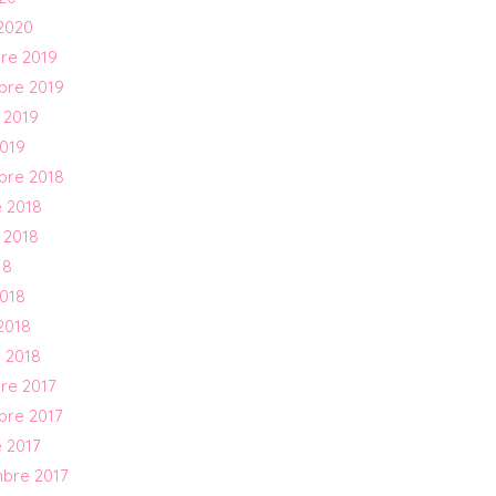
2020
re 2019
bre 2019
 2019
019
bre 2018
 2018
 2018
18
018
2018
 2018
re 2017
bre 2017
 2017
mbre 2017