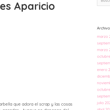
es Aparicio
Archivo
marzo 
septie
marzo 
octubre
septie
enero 
diciemb
noviem
octubr
septie
julio 20
rbella que adora el scrap y las cosas
abril 2