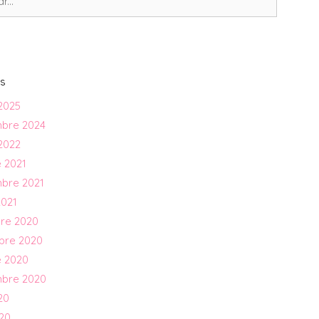
s
2025
mbre 2024
2022
 2021
mbre 2021
2021
re 2020
bre 2020
e 2020
mbre 2020
20
020