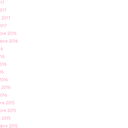
017
017
 2017
2017
bre 2016
mbre 2016
16
016
016
16
2016
 2016
2016
re 2015
bre 2015
 2015
mbre 2015