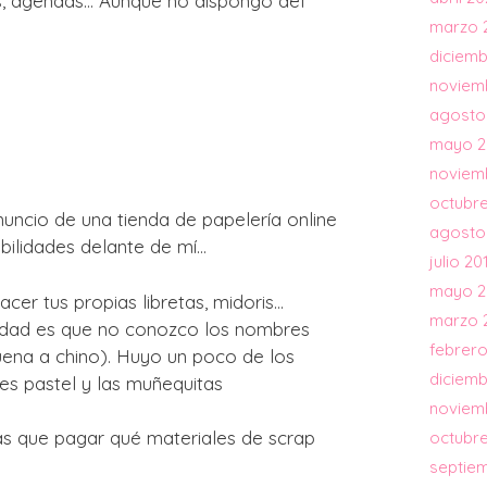
nes, agendas… Aunque no dispongo del
marzo 
diciemb
noviem
agosto
mayo 2
noviem
octubre
ncio de una tienda de papelería online
agosto
ibilidades delante de mí…
julio 20
mayo 2
cer tus propias libretas, midoris…
marzo 
verdad es que no conozco los nombres
febrero
uena a chino). Huyo un poco de los
diciemb
es pastel y las muñequitas
noviem
eras que pagar qué materiales de scrap
octubre
septie