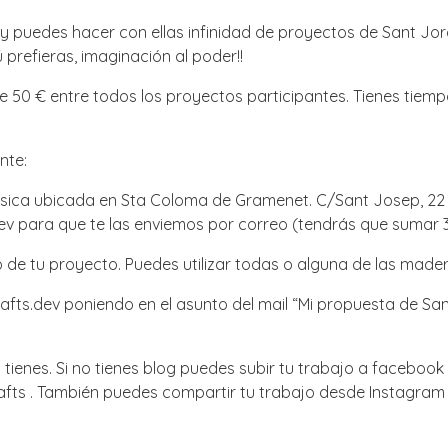
 puedes hacer con ellas infinidad de proyectos de Sant Jord
 prefieras, imaginación al poder!!
0 € entre todos los proyectos participantes. Tienes tiempo h
nte:
 física ubicada en Sta Coloma de Gramenet. C/Sant Josep, 22
dev para que te las enviemos por correo (tendrás que sumar 
 de tu proyecto. Puedes utilizar todas o alguna de las maderi
fts.dev poniendo en el asunto del mail “Mi propuesta de San
lo tienes. Si no tienes blog puedes subir tu trabajo a facebo
rafts . También puedes compartir tu trabajo desde Instagra