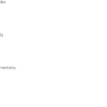
.dev
ts
mentario.