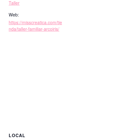
Taller
Web:
https://misscreatica.com/tie
nda/taller-familiar-arcoiris/
LOCAL