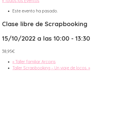
« Todos los Eventos
Este evento ha pasado.
Clase libre de Scrapbooking
15/10/2022 a las 10:00
-
13:30
38,95€
«
Taller familiar Arcoiris
Taller Scrapbooking – Un viaje de locos.
»