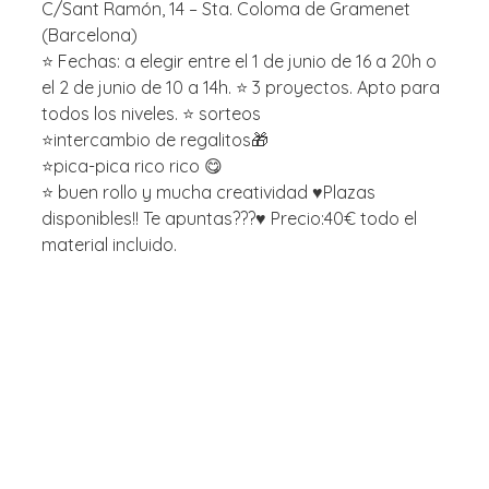
C/Sant Ramón, 14 – Sta. Coloma de Gramenet
(Barcelona)
⭐️ Fechas: a elegir entre el 1 de junio de 16 a 20h o
el 2 de junio de 10 a 14h. ⭐️ 3 proyectos. Apto para
todos los niveles. ⭐️ sorteos
⭐️intercambio de regalitos🎁
⭐️pica-pica rico rico 😋
⭐️ buen rollo y mucha creatividad ♥️Plazas
disponibles!! Te apuntas???♥️ Precio:40€ todo el
material incluido.