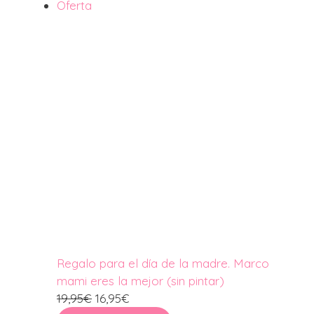
Producto
Oferta
era:
es:
en
29,95€.
14,95€.
oferta
Regalo para el día de la madre. Marco
mami eres la mejor (sin pintar)
El
El
19,95
€
16,95
€