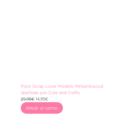
oferta
Pack Scrap Lover Modelo Mintpinkwood
diseñado por Cute and Crafts
El
El
29,95
€
14,95
€
precio
precio
Añadir al carrito
original
actual