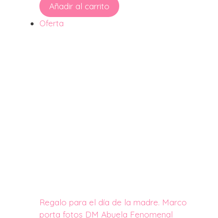
precio
precio
Añadir al carrito
original
actual
Producto
Oferta
era:
es:
en
19,95€.
16,95€.
oferta
Regalo para el día de la madre. Marco
porta fotos DM Abuela Fenomenal