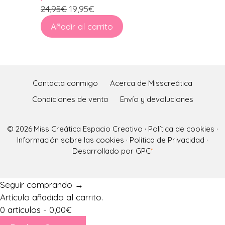
El
El
24,95
€
19,95
€
precio
precio
Añadir al carrito
original
actual
era:
es:
24,95€.
19,95€.
Contacta conmigo
Acerca de Misscreática
Condiciones de venta
Envío y devoluciones
© 2026·
Miss Creática Espacio Creativo
·
Política de cookies
·
Información sobre las cookies
·
Política de Privacidad
·
Desarrollado por GPC
*
Seguir comprando →
Artículo añadido al carrito.
0 artículos -
0,00
€