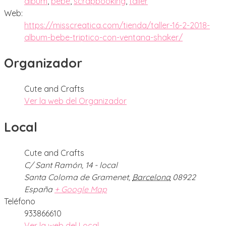
álbum
,
bebé
,
scrapbooking
,
taller
Web:
https://misscreatica.com/tienda/taller-16-2-2018-
album-bebe-triptico-con-ventana-shaker/
Organizador
Cute and Crafts
Ver la web del Organizador
Local
Cute and Crafts
C/ Sant Ramón, 14 - local
Santa Coloma de Gramenet
,
Barcelona
08922
España
+ Google Map
Teléfono
933866610
Ver la web del Local