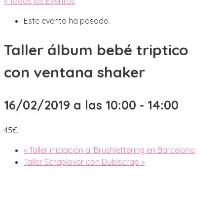
« Todos los Eventos
Este evento ha pasado.
Taller álbum bebé triptico
con ventana shaker
16/02/2019 a las 10:00
-
14:00
45€
«
Taller iniciación al Brushlettering en Barcelona
Taller Scraplover con Dubiscrap
»