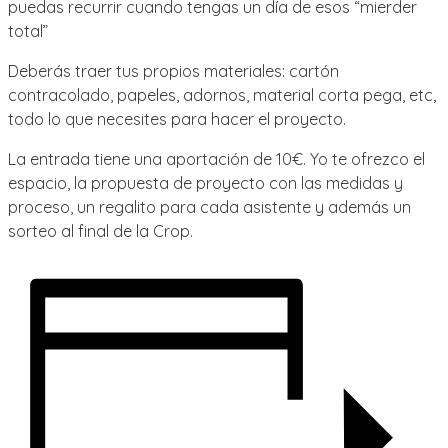
puedas recurrir cuando tengas un día de esos “mierder
total”
Deberás traer tus propios materiales: cartón
contracolado, papeles, adornos, material corta pega, etc,
todo lo que necesites para hacer el proyecto.
La entrada tiene una aportación de 10€. Yo te ofrezco el
espacio, la propuesta de proyecto con las medidas y
proceso, un regalito para cada asistente y además un
sorteo al final de la Crop.